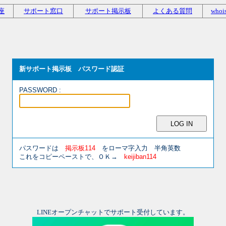
座
サポート窓口
サポート掲示板
よくある質問
who
新サポート掲示板 パスワード認証
PASSWORD :
パスワードは
掲示板114
をローマ字入力 半角英数
これをコピーペーストで、ＯＫ→
keijiban114
LINEオープンチャットでサポート受付しています。